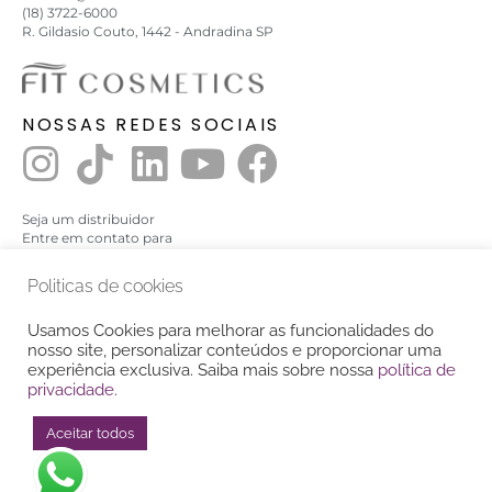
(18) 3722-6000
R. Gildasio Couto, 1442 - Andradina SP
NOSSAS REDES SOCIAIS
Seja um distribuidor
Entre em contato para
saber o distribuidor mais próximo
Politicas de cookies
Quem somos
Usamos Cookies para melhorar as funcionalidades do
Fábricação própria
nosso site, personalizar conteúdos e proporcionar uma
Como comprar fora do Brasil
experiência exclusiva. Saiba mais sobre nossa
política de
FAQ
privacidade.
Política e privacidade
Aceitar todos