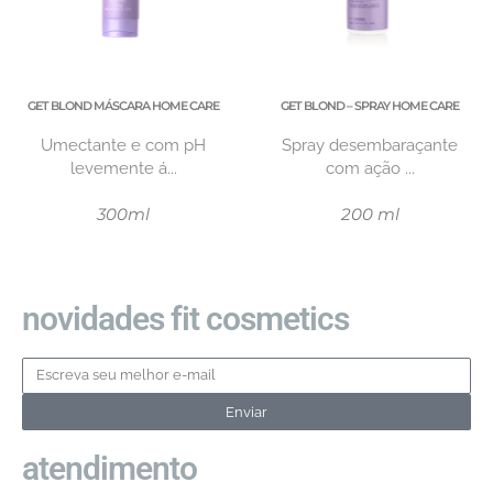
GET BLOND MÁSCARA HOME CARE
GET BLOND – SPRAY HOME CARE
Umectante e com pH
Spray desembaraçante
levemente á...
com ação ...
300ml
200 ml
novidades fit cosmetics
Enviar
atendimento