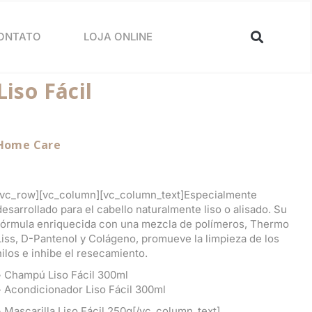
ONTATO
LOJA ONLINE
Liso Fácil
Home Care
[vc_row][vc_column][vc_column_text]Especialmente
desarrollado para el cabello naturalmente liso o alisado. Su
fórmula enriquecida con una mezcla de polímeros, Thermo
Liss, D-Pantenol y Colágeno, promueve la limpieza de los
hilos e inhibe el resecamiento.
• Champú Liso Fácil 300ml
• Acondicionador Liso Fácil 300ml
• Mascarilla Liso Fácil 250g[/vc_column_text]