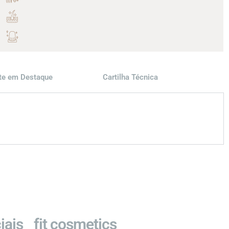
nte em Destaque
Cartilha Técnica
iais
fit cosmetics