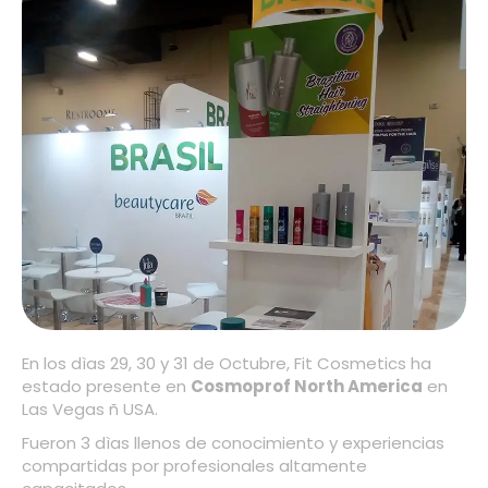
En los dìas 29, 30 y 31 de Octubre, Fit Cosmetics ha
estado presente en
Cosmoprof North America
en
Las Vegas ñ USA.
Fueron 3 dìas llenos de conocimiento y experiencias
compartidas por profesionales altamente