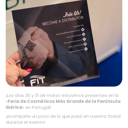
¡Los días 30 y 31 de marzo estuvimos presentes en la
«
Feria de Cosméticos Más Grande de la Península
Ibérica
» en Portugal!
¡Acompañe un poco de lo que pasó en nuestro Stand
durante el evento!