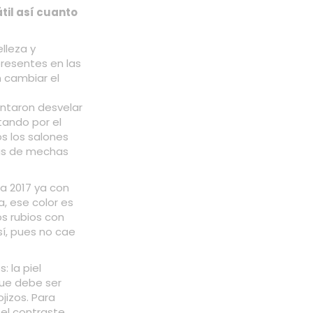
til así cuanto
lleza y
presentes en las
 cambiar el
ntaron desvelar
tando por el
os los salones
cas de mechas
ra 2017 ya con
a, ese color es
os rubios con
í, pues no cae
: la piel
 que debe ser
jizos. Para
 el contraste