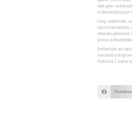
del gris-satinad
indeseada por 
Hay, además, un
recomendado. Es
deben platinar 
poco saludable
Entienda su tip
necesita impon
natural / sana 
Facebo