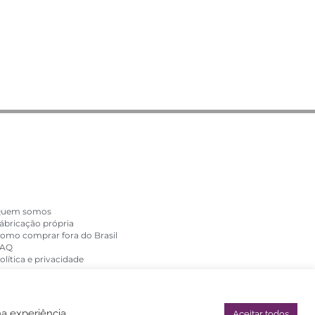
FIT COSMETICS
uem somos
ábricação própria
omo comprar fora do Brasil
AQ
olítica e privacidade
ma experiência
Aceitar todos