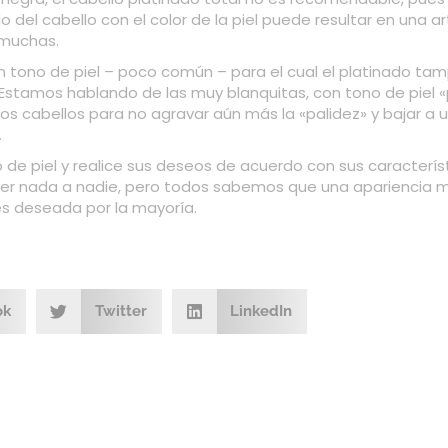
o del cabello con el color de la piel puede resultar en una art
muchas.
 tono de piel – poco común – para el cual el platinado ta
tamos hablando de las muy blanquitas, con tono de piel «p
los cabellos para no agravar aún más la «palidez» y bajar a 
.
o de piel y realice sus deseos de acuerdo con sus caracterís
er nada a nadie, pero todos sabemos que una apariencia
es deseada por la mayoría.
ok
Twitter
LinkedIn