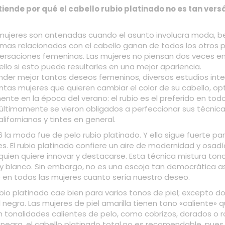
iende por qué el cabello rubio platinado no es tan versá
mujeres son antenadas cuando el asunto involucra moda, be
emas relacionados con el cabello ganan de todos los otros 
ersaciones femeninas. Las mujeres no piensan dos veces en
ello si esto puede resultarles en una mejor apariencia.
der mejor tantos deseos femeninos, diversos estudios inte
ntas mujeres que quieren cambiar el color de su cabello, op
mente en la época del verano: el rubio es el preferido en tod
 últimamente se vieron obligados a perfeccionar sus técni
alifornianas y tintes en general.
6 la moda fue de pelo rubio platinado. Y ella sigue fuerte pa
es. El rubio platinado confiere un aire de modernidad y osadí
 quien quiere innovar y destacarse. Esta técnica mistura ton
y blanco. Sin embargo, no es una escoja tan democrática as
en todas las mujeres cuanto sería nuestro deseo.
ubio platinado cae bien para varios tonos de piel; excepto dos
el negra. Las mujeres de piel amarilla tienen tono «caliente»
tonalidades calientes de pelo, como cobrizos, dorados o ro
l negra, el cabello platinado total no es recomendable, pues