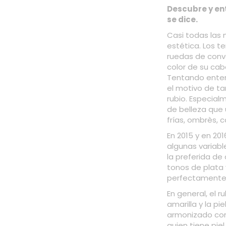
Descubre y ent
se dice.
Casi todas las 
estética. Los t
ruedas de conv
color de su cab
Tentando enten
el motivo de ta
rubio. Especial
de belleza que
frías, ombrès, c
En 2015 y en 201
algunas variabl
la preferida de
tonos de plata 
perfectamente 
En general, el r
amarilla y la pi
armonizado con 
quien tiene pie