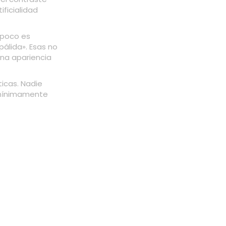
ificialidad
mpoco es
álida». Esas no
una apariencia
ticas. Nadie
 mínimamente