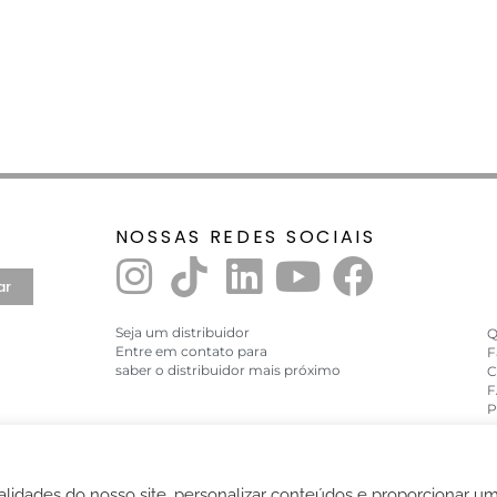
NOSSAS REDES SOCIAIS
ar
Seja um distribuidor
Q
Entre em contato para
F
saber o distribuidor mais próximo
C
F
P
lidades do nosso site, personalizar conteúdos e proporcionar u