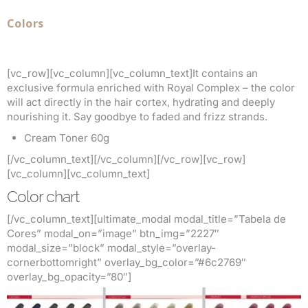
Colors
[vc_row][vc_column][vc_column_text]It contains an
exclusive formula enriched with Royal Complex – the color
will act directly in the hair cortex, hydrating and deeply
nourishing it. Say goodbye to faded and frizz strands.
Cream Toner 60g
[/vc_column_text][/vc_column][/vc_row][vc_row]
[vc_column][vc_column_text]
Color chart
[/vc_column_text][ultimate_modal modal_title=”Tabela de
Cores” modal_on=”image” btn_img=”2227″
modal_size=”block” modal_style=”overlay-
cornerbottomright” overlay_bg_color=”#6c2769″
overlay_bg_opacity=”80″]